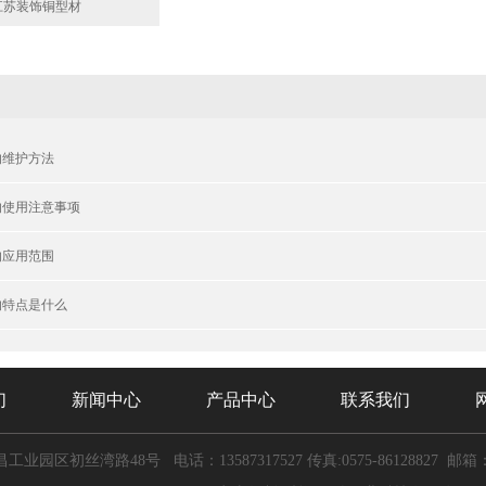
江苏装饰铜型材
的维护方法
的使用注意事项
的应用范围
的特点是什么
们
新闻中心
产品中心
联系我们
昌工业园区初丝湾路48号
电话：13587317527
传真:0575-86128827 邮箱：