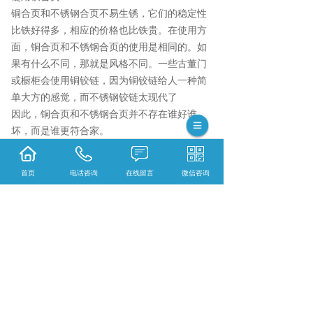
铜合页和不锈钢合页不易生锈，它们的稳定性
比铁好得多，相应的价格也比铁贵。在使用方
面，铜合页和不锈钢合页的使用是相同的。如
果有什么不同，那就是风格不同。一些古董门
或橱柜会使用铜铰链，因为铜铰链给人一种简
单大方的感觉，而不锈钢铰链太现代了
因此，铜合页和不锈钢合页并不存在谁好谁
坏，而是谁更符合家。
锁芯铜材多少钱？铜装饰材料报价？铜棒铜型
材好不好？浙江日佳铜业科技有限公司生产锁
首页
电话咨询
在线留言
微信咨询
芯铜材,铜装饰材料,铜棒铜型材,的公司
相关标签：
铜合页
,
铜铰链型材
,
合页型材
,
五金
铜型材
,
铰链插销铜材
,
上一条：
如何区分江苏铜型材的质量
下一条：
装饰江苏铜型材需要怎么保养